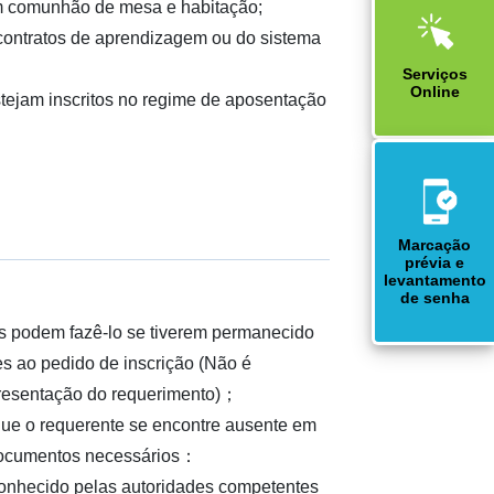
em comunhão de mesa e habitação;
 contratos de aprendizagem ou do sistema
Serviços
Online
stejam inscritos no regime de aposentação
Marcação
prévia e
levantamento
de senha
；
 podem fazê-lo se tiverem permanecido
s ao pedido de inscrição (Não é
resentação do requerimento)；
ue o requerente se encontre ausente em
 documentos necessários：
econhecido pelas autoridades competentes