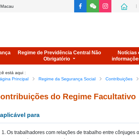
e Macau
ança
Regime de Previdência Central Não
Notícias 
Obrigatório
informaçõe
cê está aqui
:
ágina Principal
Regime da Segurança Social
Contribuições
ontribuições do Regime Facultativo
 aplicável para
Os trabalhadores com relações de trabalho entre cônjuges 