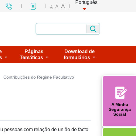
Português
A
A
A
e
Páginas
Download de
s
Temáticas
formulários
Contribuições do Regime Facultativo
A Minha
Segurança
Social
ou pessoas com relação de união de facto