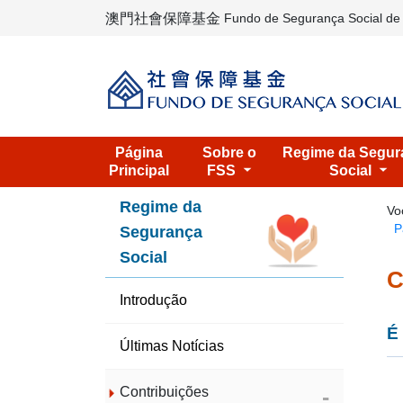
澳門社會保障基金
Fundo de Segurança Social d
Página
Sobre o
Regime da Segur
Principal
FSS
Social
Regime da
Vo
P
Segurança
Social
C
Introdução
É
Últimas Notícias
Contribuições