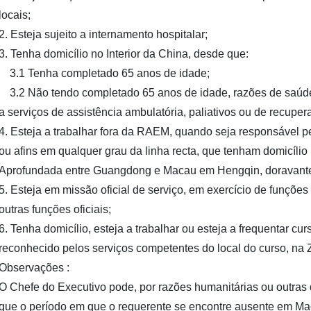
locais;
2. Esteja sujeito a internamento hospitalar;
3. Tenha domicílio no Interior da China, desde que:
3.1 Tenha completado 65 anos de idade;
3.2 Não tendo completado 65 anos de idade, razões de saúd
a serviços de assistência ambulatória, paliativos ou de recupera
4. Esteja a trabalhar fora da RAEM, quando seja responsável p
ou afins em qualquer grau da linha recta, que tenham domicí
Aprofundada entre Guangdong e Macau em Hengqin, doravant
5. Esteja em missão oficial de serviço, em exercício de funçõ
outras funções oficiais;
6. Tenha domicílio, esteja a trabalhar ou esteja a frequentar cu
reconhecido pelos serviços competentes do local do curso, na
Observações :
O Chefe do Executivo pode, por razões humanitárias ou outras
que o período em que o requerente se encontre ausente em Mac