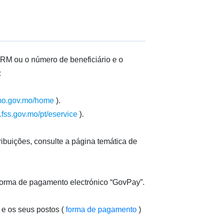
IRM ou o número de beneficiário e o
:
.mo.gov.mo/home
).
.fss.gov.mo/pt/eservice
).
ibuições, consulte a página temática de
forma de pagamento electrónico “GovPay”.
 e os seus postos (
forma de pagamento
)