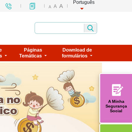
Português
A
A
A
e
Páginas
Download de
s
Temáticas
formulários
A Minha
Segurança
Social