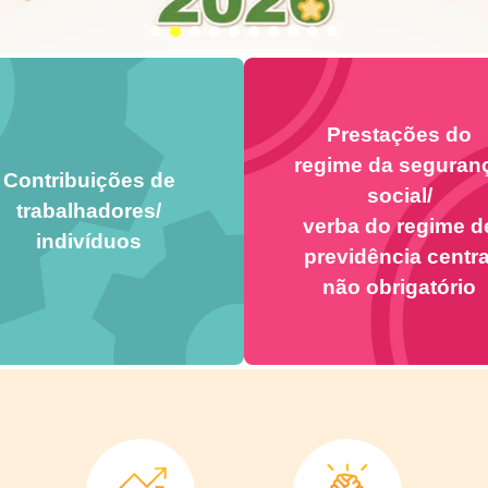
Prestações do
regime da seguran
Contribuições de
social/
trabalhadores/
verba do regime d
indivíduos
previdência centra
não obrigatório