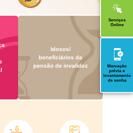
Serviços
Online
ça
Idosos/
beneficiários da
e
pensão de invalidez
Marcação
l
prévia e
levantamento
de senha