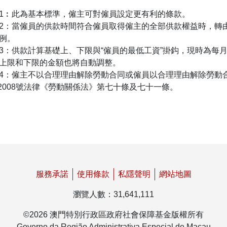
1︰此為基本標準，僱主可對僱員設定更有利的條款。
2：當僱員的供款時間符合僱員取得僱主的全部供款權益時，轉
例。
3：供款計算基礎上、下限與“僱員的最低工資”掛鈎，現時為每月
上限和下限的金額也將自動調整。
4：僱主不以合理理由解除勞動合同或僱員以合理理由解除勞動
/2008號法律《勞動關係法》第七十條及七十一條。
服務承諾
使用條款
私隱聲明
網站地圖
瀏覽人數
：
31,641,111
©
2026
澳門特別行政區政府社會保障基金版權所有
Governo da Região Administrativa Especial de Macau