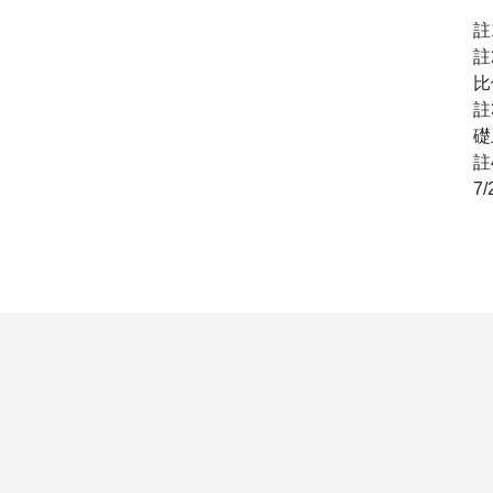
註
註
比
註
礎
註
7