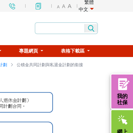
繁體
A
A
A
中文
專題網頁
表格下載區
計劃
公積金共同計劃與私退金計劃的銜接
我的
社保
網上