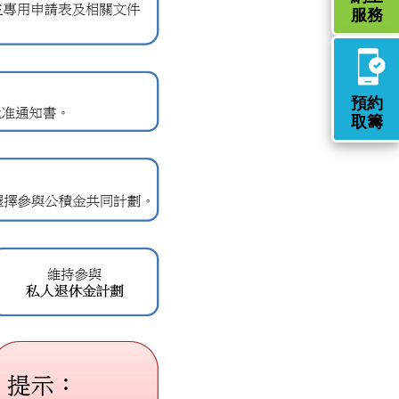
服務
預約
取籌