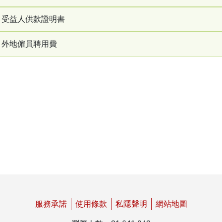
任意性制度供款申請表 (DC12)
啟動
辦理僱主註冊聲明書 (只適用於提前註冊)
只適用於已登錄之受益人
受益人供款證明書
僱主供款證明書申請表
受益人(本地僱員)登錄申報表
任意性制度登錄申請表
外地僱員聘用費
受益人供款證明書申請表
強制性制度供款憑單 - 長工供款
就讀由當地主管當局認可的中學或高等程度課程聲
補交聘用費申請表
明書 (D/1)
本地僱員變動情況申報表
住院聲明書 (D/2)
更正及退回僱員供款/聘用費資料聲明書
強制性制度供款憑單 – 具期限勞動合同(散工)供款
年滿65歲居於內地聲明書 (D/8)
個人保險代理人之聲明書及個人保險代理人僱員之
未滿65歲但基於健康原因而居於內地聲明書 (D/9)
聲明書
負擔居於澳門特別行政區或橫琴粵澳深度合作區的
博彩中介人聲明書
配偶、任一親等的直系血親或姻親的主要生活費而
服務承諾
使用條款
私隱聲明
網站地圖
在澳門特別行政區以外地方工作聲明書 (D/6格式)
家務工作聲明書