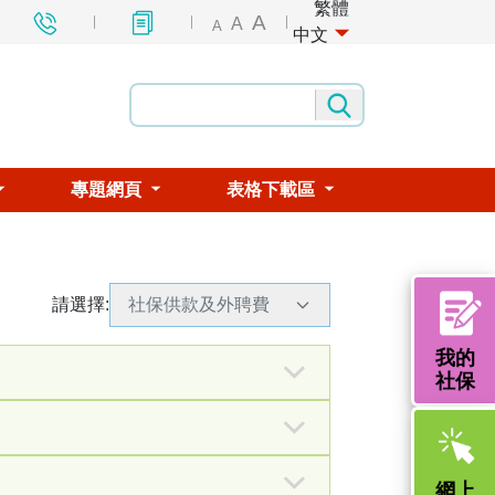
繁體
A
A
A
中文
專題網頁
表格下載區
請選擇
:
社保供款及外聘費
我的
社保
填表樣式
中葡文
網上