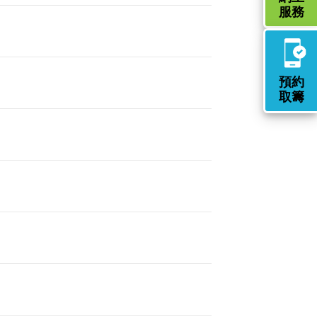
服務
預約
取籌