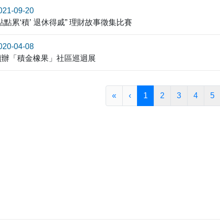
021-09-20
“點點累‘積’ 退休得戚” 理財故事徵集比賽
020-04-08
續辦「積金橡果」社區巡迴展
«
‹
1
2
3
4
5