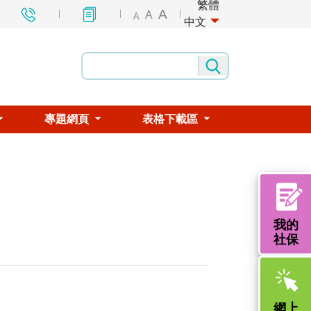
繁體
A
A
A
中文
專題網頁
表格下載區
我的
社保
網上