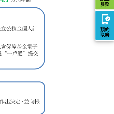
服務
預約
取籌