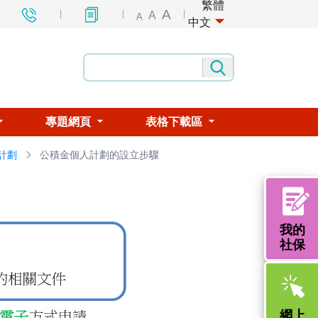
繁體
A
A
A
中文
專題網頁
表格下載區
計劃
公積金個人計劃的設立步驟
我的
社保
網上