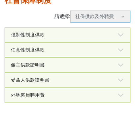
社會保障制度
表格下載區
請選擇
:
社保供款及外聘費
強制性制度供款
任意性制度供款
僱主註冊/更改資料申報表
填表樣式
中葡文
僱主供款證明書
任意性制度供款申請表
啟動供款填表樣式
辦理僱主註冊聲明書 (只
填表樣式
中葡文
(DC12)
適用於提前註冊)
中止供款填表樣式
受益人供款證明書
只適用於已登錄之受益人
僱主供款證明書申請表
填表樣式
中文
中文
受益人(本地僱員)登錄申
填表樣式
中葡文
外地僱員聘用費
報表
受益人供款證明書申請表
填表樣式
中文
任意性制度登錄申請表
填表樣式
中文
強制性制度供款憑單 - 長
補交聘用費申請表
填表樣式
中葡文
填表樣式
中葡文
就讀由當地主管當局認可
填表樣式
中文
工供款
的中學或高等程度課程聲
更正及退回僱員供款/聘用
合作銀行名單
明書 (D/1)