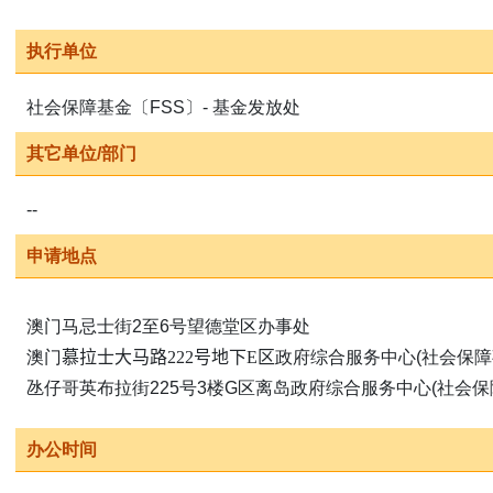
执行单位
社会保障基金〔FSS〕- 基金发放处
其它单位/部门
--
申请地点
澳门马忌士街2至6号望德堂区办事处
澳门
慕拉士大马路
222
号地下
E
区
政府综合服务中心(社会保障
氹仔哥英布拉街225号3楼G区离岛政府综合服务中心(社会保
办公时间