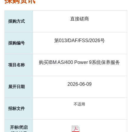
採购资讯
表格下载区
开
直接磋商
标/
採
採
项
招
闭
购
购
目
标
启
第013/DAF/FSS/2026号
展开日期
判给结果
方
编
名
文
报
式
号
称
件
价
结
购买IBM AS/400 Power 9系统保养服务
果
2026-06-09
不适用