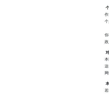
作
个
你
政
本
这
网
若