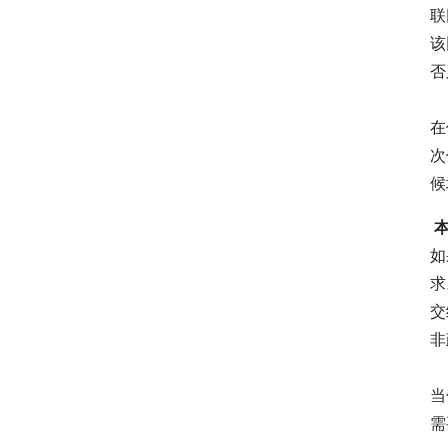
联
该
否
在
次
候
如
求
交
非
当
需