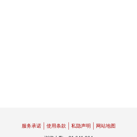
声明书 (C/2)
仅适用于澳门居民属无行为能力的情况
声请书 (RP-10)
住院
声请书 (RP-11)
居于内地且年满65岁者
声请书 (RP-12)
未满65岁但基于健康原因而居于内地者
声请书 (RP-13)
在澳门以外地方为在社会保障基金注册的雇主提供
工作
声明书 (R/13-A)
工作关系声明书
服务承诺
使用条款
私隐声明
网站地图
声请书 (RP-14)