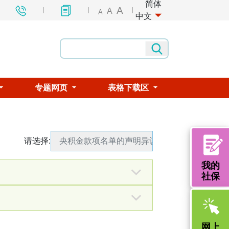
简体
A
A
A
中文
专题网页
表格下载区
请选择
:
央积金款项名单的声明异议
我的
社保
2026年度
填表样本
其他年度
网上