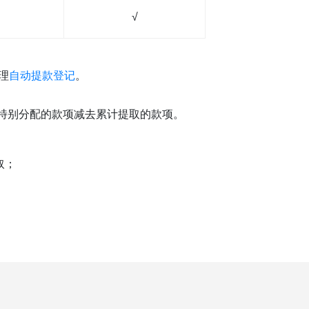
√
理
自动提款登记
。
特别分配的款项减去累计提取的款项。
取；