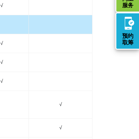
服务
√
预约
取筹
√
√
√
√
√