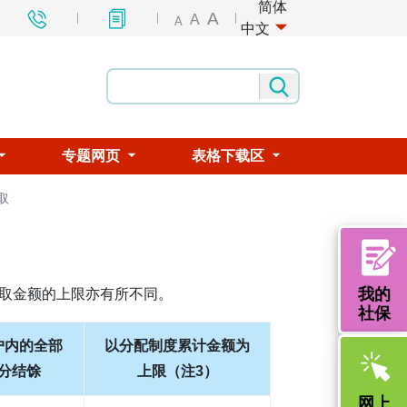
简体
A
A
A
中文
专题网页
表格下载区
取
我的
取金额的上限亦有所不同。
社保
户内的全部
以分配制度累计金额为
分结馀
上限（注3）
网上