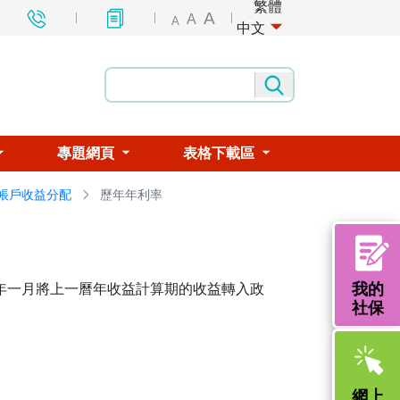
繁體
A
A
A
中文
專題網頁
表格下載區
帳戶收益分配
歷年年利率
我的
每年一月將上一曆年收益計算期的收益轉入政
社保
網上