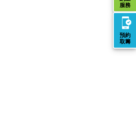
服務
預約
取籌