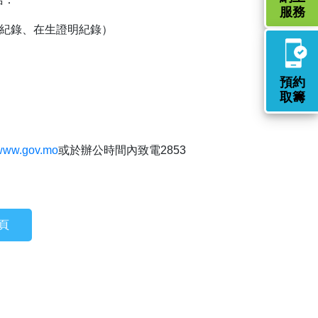
服務
付紀錄、在生證明紀錄）
預約
取籌
www.gov.mo
或於辦公時間內致電2853
頁