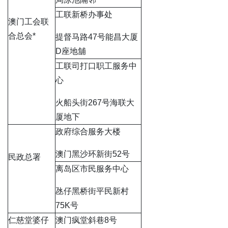
工联新桥办事处
澳门工会联
合总会*
提督马路47号能昌大厦
D座地舖
工联司打口职工服务中
心
火船头街267号海联大
厦地下
政府综合服务大楼
澳门黑沙环新街52号
民政总署
离岛区市民服务中心
氹仔黑桥街平民新村
75K号
仁慈堂婆仔
澳门疯堂斜巷8号