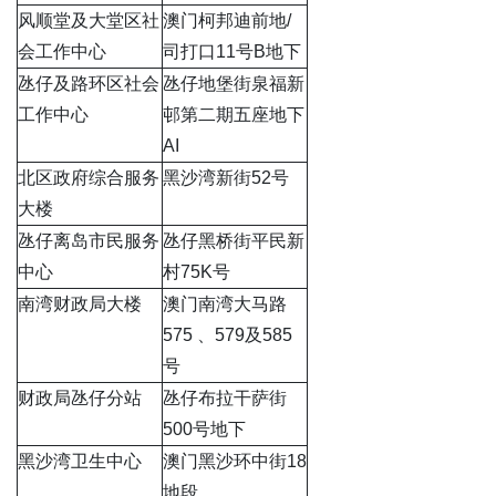
风顺堂及大堂区社
澳门柯邦迪前地/
会工作中心
司打口11号B地下
氹仔及路环区社会
氹仔地堡街泉福新
工作中心
邨第二期五座地下
AI
北区政府综合服务
黑沙湾新街52号
大楼
氹仔离岛市民服务
氹仔黑桥街平民新
中心
村75K号
南湾财政局大楼
澳门南湾大马路
575 、579及585
号
财政局氹仔分站
氹仔布拉干萨街
500号地下
黑沙湾卫生中心
澳门黑沙环中街18
地段