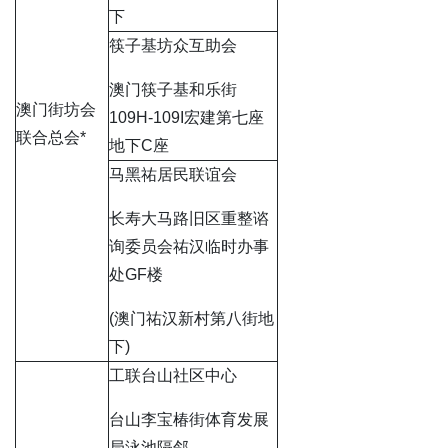
下
筷子基坊众互助会
澳门筷子基和乐街
澳门街坊会
109H-109I宏建第七座
联合总会*
地下C座
马黑祐居民联谊会
长寿大马路旧区重整谘
询委员会祐汉临时办事
处GF楼
(澳门祐汉新村第八街地
下)
工联台山社区中心
台山李宝椿街体育发展
局泳池隔邻