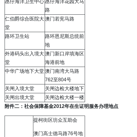
氹仔海洋卫生中心
氹仔海洋花园大马
路
仁伯爵综合医院大
澳门若宪马路
堂
路环卫生站
路环恩尼斯总统前
地
外港码头出入境大
澳门新口岸填海区
堂
海港前地
中华广场地下大堂
澳门南湾大马路
762至804号
关闸入境大堂
关闸边检大楼地下
关闸出境大堂
关闸边检大楼一楼
附件二：社会保障基金
2012
年在生证明服务办理地点
提柯街区坊众互助会
澳门高士德马路76号地