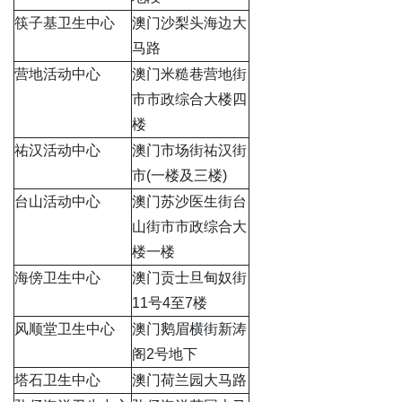
筷子基卫生中心
澳门沙梨头海边大
马路
营地活动中心
澳门米糙巷营地街
市市政综合大楼四
楼
祐汉活动中心
澳门市场街祐汉街
市(一楼及三楼)
台山活动中心
澳门苏沙医生街台
山街市市政综合大
楼一楼
海傍卫生中心
澳门贡士旦甸奴街
11号4至7楼
风顺堂卫生中心
澳门鹅眉横街新涛
阁2号地下
塔石卫生中心
澳门荷兰园大马路