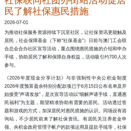
社保联同社团办街站活动促居
民了解社保惠民措施
表格下载区
2026-07-01
为推动社保服务资源持续下沉至社区，让社保资讯更能触及
居民，社会保障基金（下称“社保基金”）日前与澳门工会联
合总会合办社区宣导活动，重点围绕惠民措施的介绍和申办
手续，协助居民了解和保障自身权益，活动吸引约700人次
参与。
《2026年度现金分享计划》与非强制性中央公积金制度
2026年度预算盈余特别分配款项已于6月15日公布名单及开
始接受“声请发放”，是次宣导活动以“细解声请手续，直通惠
民福利”为主题，期望精准协助有需要的居民。活动透过答
题和游戏的方式，加深居民对惠民措施的认识。同场设有咨
询站，不少居民前来了解社保资讯。有居民关注养老金申
领、央积金政府管理子帐户的款项运用及提款手续等，社保