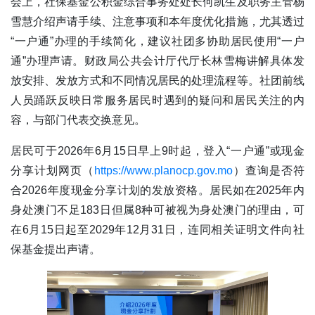
会上，社保基金公积金综合事务处处长何凯生及职务主管杨
雪慧介绍声请手续、注意事项和本年度优化措施，尤其透过
“一户通”办理的手续简化，建议社团多协助居民使用“一户
通”办理声请。财政局公共会计厅代厅长林雪梅讲解具体发
放安排、发放方式和不同情况居民的处理流程等。社团前线
人员踊跃反映日常服务居民时遇到的疑问和居民关注的内
容，与部门代表交换意见。
居民可于2026年6月15日早上9时起，登入“一户通”或现金
分享计划网页（
https://www.planocp.gov.mo
）查询是否符
合2026年度现金分享计划的发放资格。居民如在2025年内
身处澳门不足183日但属8种可被视为身处澳门的理由，可
在6月15日起至2029年12月31日，连同相关证明文件向社
保基金提出声请。