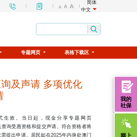
简体
A
A
A
中文
专题网页
表格下载区
查询及声请 多项优化
请
我的
社保
正式生效。当日起，现金分享专题网页
民查询受惠资格和提交声请。符合资格者将
需提出申请。居民如在2025年内身处澳门
网上