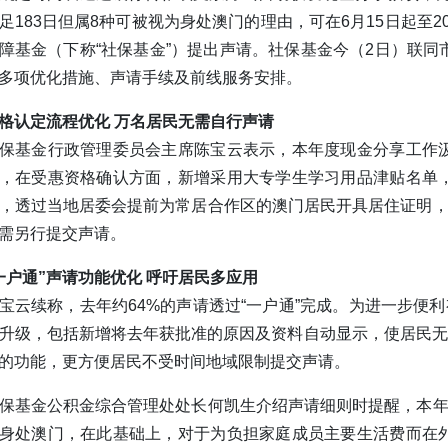
足183日但属8种可被视为身处澳门的理由，可在6月15日起至2
障基金（下称“社保基金”）提出声请。社保基金今（2日）联
多项优化措施、声请手续及前线服务安排。
格认定流程优化 万名居民无需自行声请
保基金行政管理委员会主席陈宝云表示，本年度现金分享工作
，在受惠资格确认方面，新增采用大专学生学习用品津贴名单
，透过当地居委会提前为常居合作区的澳门居民开具居住证明，
需另行提交声请。
一户通”声请功能优化 呼吁居民多应用
宝云续称，去年约64%的声请透过“一户通”完成。为进一步便利
升级，包括新增将去年获批准的原因及资料自动显示，使居民无
的功能，更方便居民不受时间地域限制提交声请。
保基金公积金综合管理处处长何凯生介绍声请细则时提醒，本年
身处澳门，在此基础上，对于为负担家庭成员主要生活费而在