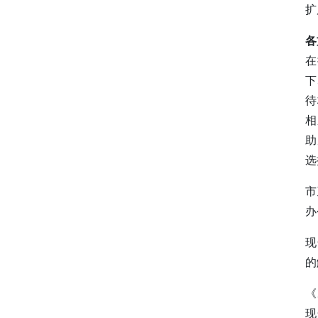
扩
各
在
下
待
相
助
选
市
办
现
的
《
现