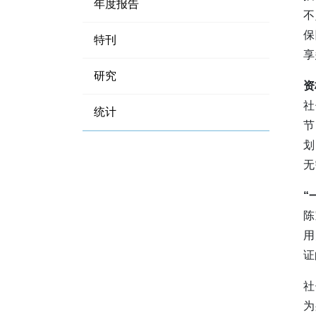
年度报告
不
保
特刊
享
研究
资
社
统计
节
划
无
“
陈
用
证
社
为