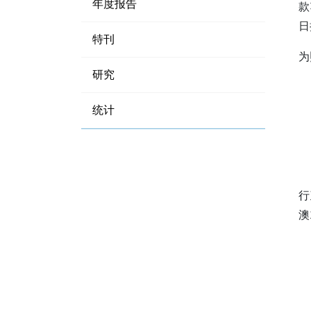
年度报告
款
日
特刊
为
研究
统计
行
澳