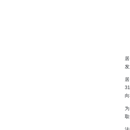
居
发
居
3
向
为
取
法