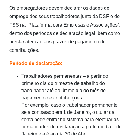
Descarregamento do mapa-guia de pagamento e prazo de
Os empregadores devem declarar os dados de
pagamento
emprego dos seus trabalhadores junto da DSF e do
Consulta dos dados de pagamento
FSS na “Plataforma para Empresas e Associações”,
dentro dos períodos de declaração legal, bem como
Meios e formas de pagamento
prestar atenção aos prazos de pagamento de
contribuições.
Produtos de divulgação e promoção
Período de declaração:
Descarregamento
Trabalhadores permanentes – a partir do
primeiro dia do trimestre de trabalho do
Perguntas frequentes
trabalhador até ao último dia do mês de
pagamento de contribuições.
Ligações relacionadas
Por exemplo: caso o trabalhador permanente
seja contratado em 1 de Janeiro, o titular da
Contactos
conta pode entrar no sistema para efectuar as
formalidades de declaração a partir do dia 1 de
Outras páginas temáticas
Janeiro e até ao dia 30 de Abril.