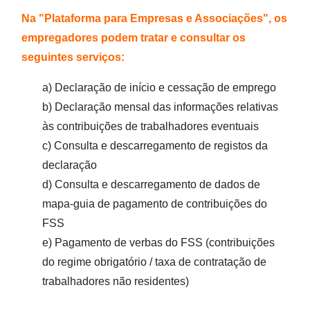
Descarregamento do mapa-guia de pagamento e prazo de
Na "Plataforma para Empresas e Associações", os
pagamento
empregadores podem tratar e consultar os
Consulta dos dados de pagamento
seguintes serviços:
a) Declaração de início e cessação de emprego
Meios e formas de pagamento
b) Declaração mensal das informações relativas
Produtos de divulgação e promoção
às contribuições de trabalhadores eventuais
c) Consulta e descarregamento de registos da
Descarregamento
declaração
d) Consulta e descarregamento de dados de
Perguntas frequentes
mapa-guia de pagamento de contribuições do
FSS
Ligações relacionadas
e) Pagamento de verbas do FSS (contribuições
Contactos
do regime obrigatório / taxa de contratação de
trabalhadores não residentes)
Outras páginas temáticas