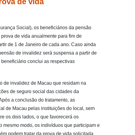
rova de vida
g e Macau
urança Social), os beneficiários da pensão
 prova de vida anualmente para fim de
rtir de 1 de Janeiro de cada ano. Caso ainda
pensão de invalidez será suspensa a partir de
 beneficiário conclui as respectivas
ão de invalidez de Macau que residam na
ões de seguro social das cidades da
 Após a conclusão do tratamento, as
l de Macau pelas instituições do local, sem
e os dois lados, o que favorecerá os
 Do mesmo modo, os indivíduos que participam e
m podem tratar da prova de vida solicitada