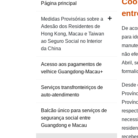
Coop
Cooperaç
Página principal
ent
Medidas Provisórias sobre a
Adesão dos Residentes de
De acor
Hong Kong, Macau e Taiwan
para id
ao Seguro Social no Interior
manuten
da China
não efe
Abril, 
Acesso aos pagamentos de
formali
velhice Guangdong-Macau+
Desde o
Serviços transfronteiriços de
Provínc
auto-atendimento
Provínc
Balcão único para serviços de
respect
segurança social entre
necessi
Guangdong e Macau
residen
recebem