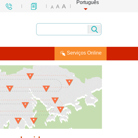
Português
A
A
A
Serviços Online
 Social no Interior da China
 Macau