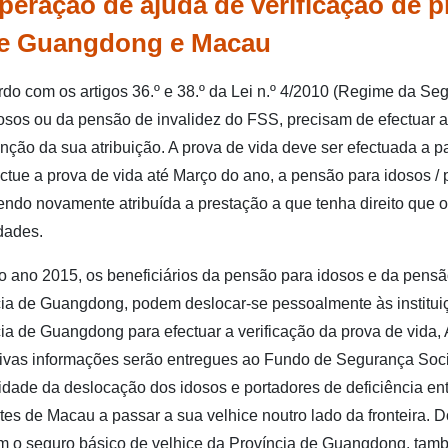
eração de ajuda de verificação de p
ão de ajuda de verificação de prova de vida entre Guangdon
re Guangdong e Macau
Tratamento de serviços de segurança social da Baía
do com os artigos 36.º e 38.º da Lei n.º 4/2010 (Regime da Seg
Outras páginas temáticas
osos ou da pensão de invalidez do FSS, precisam de efectuar a
ção da sua atribuição. A prova de vida deve ser efectuada a pa
Voltar para página principal do FSS
ctue a prova de vida até Março do ano, a pensão para idosos / 
sendo novamente atribuída a prestação a que tenha direito que o
dades.
 ano 2015, os beneficiários da pensão para idosos e da pens
ia de Guangdong, podem deslocar-se pessoalmente às instituiç
ia de Guangdong para efectuar a verificação da prova de vida,
ivas informações serão entregues ao Fundo de Segurança Socia
dade da deslocação dos idosos e portadores de deficiência entr
tes de Macau a passar a sua velhice noutro lado da fronteira.
 o seguro básico de velhice da Província de Guangdong, també