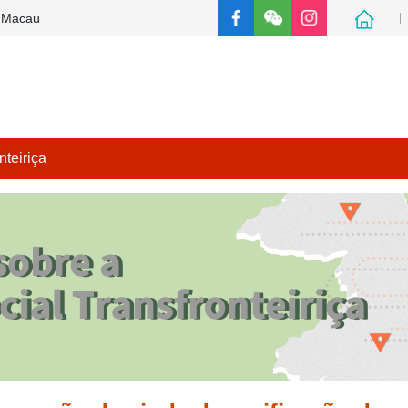
e Macau
teiriça
Página principal
desão dos Residentes de Hong Kong, Macau e Taiwan ao Seguro
Serviços transfronteiriços de auto-atendimento
o único para serviços de segurança social entre Guangdong e