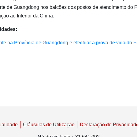
arte de Guangdong nos balcões dos postos de atendimento do
ção ao Interior da China.
idades:
te na Província de Guangdong e efectuar a prova de vida do
ualidade
Cláusulas de Utilização
Declaração de Privacidad
N.º de visitante
：
31,641,092