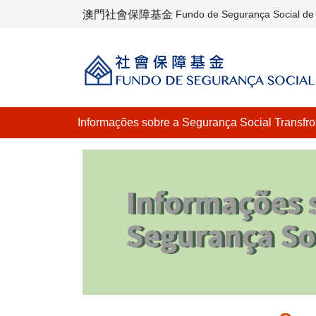
澳門社會保障基金
Fundo de Segurança Social d
Informações sobre a Segurança Social Transfron
Medidas Provisórias sobre a A
Balcã