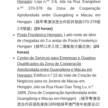
os
Hengqin
:
Loja n.
2-6, sita na Rua Xiangshun
os
n.
370-378 da Zona de Cooperação
Aprofundada entre Guangdong e Macau em
Hengqin（橫琴粵澳深度合作區祥順路370-378號
2-6號舖）
(24 horas)
Posto Fronteiriço Hengqin:
Lado norte do átrio
de chegadas do 2.o andar do Posto Fronteiriço
Hengqin
（
橫琴口岸入境二層集散大廳北側）
(24
horas)
Centro de Serviços para Empresas e Quadros
Qualificados da Zona de Cooperação
Aprofundada entre Guangdong e Macau em
Hengqin:
Edifício n.º 22 do Vale de Criação de
Negócios para os Jovens de Macau em
Hengqin, sito na Rua Huan Dao Tong Lu, n.º
1889, Zona de Cooperação Aprofundada entre
Guangdong e Macau em Hengqin) （橫琴粵澳深
度合作區環島東路1889號橫琴澳門青年創業谷22