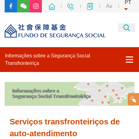
PT
A±
Informações sobre a Segurança Social
Transfronteiriça
Página principal
Medidas Provisórias sobre a Adesão dos Residentes de Hong
Kong, Macau e Taiwan ao Seguro Social no Interior da China
Serviços transfronteiriços de
Serviços transfronteiriços de auto-atendimento
auto-atendimento