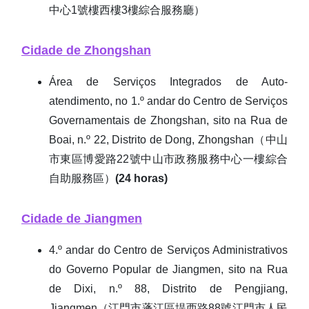
中心1號樓西樓3樓綜合服務廳）
Cidade de Zhongshan
Área de Serviços Integrados de Auto-
atendimento, no 1.º andar do Centro de Serviços
Governamentais de Zhongshan, sito na Rua de
Boai, n.º 22, Distrito de Dong, Zhongshan（中山
市東區博愛路22號中山市政務服務中心一樓綜合
自助服務區）
(24 horas)
Cidade de Jiangmen
4.º andar do Centro de Serviços Administrativos
do Governo Popular de Jiangmen, sito na Rua
de Dixi, n.º 88, Distrito de Pengjiang,
Jiangmen（江門市蓬江區堤西路88號江門市人民