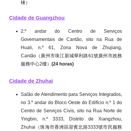
棟）
Cidade de Guangzhou
2.º andar do Centro de Serviços
Governamentais de Cantão, sito na Rua de
Huali, n.º 61, Zona Nova de Zhujiang,
Cantão（廣州市珠江新城華利路61號廣州市政務
服務中心2樓）
(24 horas)
Cidade de Zhuhai
Salão de Atendimento para Serviços Integrados,
no 3.º andar do Bloco Oeste do Edifício n.º 1 do
Centro de Serviços Civis, sito na Rua Norte de
Yingbin, n.º 3333, Distrito de Xiangzhou,
Zhuhai（珠海市香洲區迎賓北路3333號市民服務