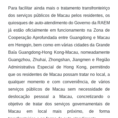
Balcão único para serviços de segurança social entre
Para facilitar ainda mais o tratamento transfronteiriço
Guangdong e Macau
dos serviços públicos de Macau pelos residentes, os
quiosques de auto-atendimento do Governo da RAEM
Cooperação de ajuda de verificação de prova de vida entre
Guangdong e Macau
já estão oficialmente em funcionamento na Zona de
Cooperação Aprofundada entre Guangdong e Macau
Tratamento de serviços de segurança social da Baía
em Hengqin, bem como em várias cidades da Grande
Baía Guangdong-Hong Kong-Macau, nomeadamente
Outras páginas temáticas
Guangzhou, Zhuhai, Zhongshan, Jiangmen e Região
Administrativa Especial de Hong Kong, permitindo
Voltar para página principal do FSS
que os residentes de Macau possam tratar no local, a
qualquer momento e com conveniência, de vários
serviços públicos de Macau sem necessidade de
deslocação pessoal a Macau, concretizando o
objetivo de tratar dos serviços governamentais de
Macau em local mais próximo, de forma