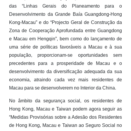
Balcão único para serviços de segurança social entre
das “Linhas Gerais do Planeamento para o
Guangdong e Macau
Desenvolvimento da Grande Baía Guangdong-Hong
Kong-Macau” e do “Projecto Geral de Construção da
Cooperação de ajuda de verificação de prova de vida entre
Zona de Cooperação Aprofundada entre Guangdong
Guangdong e Macau
e Macau em Hengqin”, bem como do lançamento de
Tratamento de serviços de segurança social da Baía
uma série de políticas favoráveis a Macau e à sua
população, proporcionam-se oportunidades sem
Outras páginas temáticas
precedentes para a prosperidade de Macau e o
desenvolvimento da diversificação adequada da sua
Voltar para página principal do FSS
economia, atraindo cada vez mais residentes de
Macau para se desenvolverem no Interior da China.
No âmbito da segurança social, os residentes de
Hong Kong, Macau e Taiwan podem agora seguir as
“Medidas Provisórias sobre a Adesão dos Residentes
de Hong Kong, Macau e Taiwan ao Seguro Social no