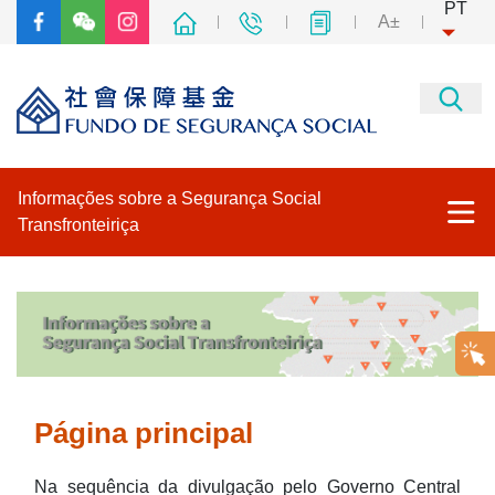
PT
A±
Informações sobre a Segurança Social
Transfronteiriça
Página principal
Medidas Provisórias sobre a Adesão dos Residentes de Hong
Kong, Macau e Taiwan ao Seguro Social no Interior da China
Página principal
Serviços transfronteiriços de auto-atendimento
Na sequência da divulgação pelo Governo Central