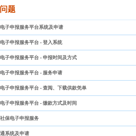
缴款渠道及方式
问题
宣传品
电子申报服务平台系统及申请
下载区
电子申报服务平台 - 登入系统
电子申报系统具体可以办理哪些服务?
常见问题
电子申报服务平台 - 申报时间及方式
获批准使用电子申报服务后，如何登入系统？
现时雇主可透过电子申报系统办理强制性制度雇员的任职资料申
哪些人士适用电子申报服务及如何申请?
相关连结
电子申报服务平台 - 服务申请
阅及下载本地雇员供款凭单及名表、查阅雇员任职资料、缴款纪
本地长工雇员申报入职及离职的时间(申报期)是什么?
- 使用一户通实体帐户登入： 由工作人员登入号(管理员)进入
使用〝一户通〞需要付款吗?
已办理有效雇主注册的雇主均可提出申请。雇主、雇主法定代表
雇主聘有本地长工雇员、散工雇员及外地雇员，是否需分开提出
外地雇员，亦可查阅及下载缴款纪录及应缴聘用费外雇名表。
联络我们
电子申报服务平台 - 查阅、下载供款凭单
户。而主帐户持有人须以其工作人员登入号帐户名称及密码登入
报服务(强制性制度供款)
」，按所属行业类别需递交的文件，到
电子申报系统可办理哪些服务?
聘有本地长工雇员的雇主，可于雇员工作季度首日至紧接供款月
本地散工雇员申报工作日数的时间(申报期)是什么?
申请使用〝一户通〞是免费
哪些人可以成为主帐户持有人及子帐户持有人?
不需要。获批准使用电子申报服务的雇主，将同时开通使用电子申
- 使用一户通个人帐户登入： 自然人商业企业主、自由及专门职业
其他专题网站
雇主可否只申请使用电子申报 – 外地雇员聘用费，而长工及散
倘雇主曾透过「商社通」成功申报雇员任职资料，将同步开通社
电子申报服务平台 - 缴款方式及时间
手续。
款及外地雇员聘用费三个类别。
街市摊档承租人)的雇主，可指派主帐户持有人透过其“一户通个
雇主何时可于系统查阅及下载电子申报 – 强制性制度长工供款凭
用户可透过电子申报系统申请雇主
如何透过电子申报系统申请雇主供款证明书?
聘有本地散工雇员的雇主，可于雇员工作月份首日至翌月最后
倘雇主有聘请外地雇员是否需要申报?
返回社会保障基金主页
一般情况下，商号的雇主本人、雇主的法定代表、或获授权人为
商号中有多少人可使用系统?
不可以。获批准使用电子申报服务的雇主，将一併开通使用强制
雇主只聘有外地雇员，而没有聘请本地雇员，是否可以申请电子
社保电子申报服务
统功能，自行增设子帐户，由相关人员协助处理雇员供款资料。
三个类别。
採用电子申报服务的雇主可通过哪些渠道缴款?
1) 倘主帐户于雇员工作季度内「提交」申报资料，可于供款月
雇主何时可于系统查阅及下载电子申报 – 强制性制度散工供款凭
申请时可按需要选择输入标的（申请用途）、联络电话以及选
何时可领取雇主供款证明书? 领取证明书时需带什么文件?
倘雇主聘有外地雇员，本基金将根据相关部门提供的外地雇员资
倘商号当季长工有雇员任职变动情况、或当月聘有散工雇员，如
一般情况下，主帐户数目为5名；此外，主帐户可透过电子申报系
子帐户持有人是否需使用〝一户通〞帐户登入系统?
可以。
使用电子申报服务后，会否收到社会保障基金寄发纸张的供款凭
通系统及申请
2) 倘主帐户于供款月首日至当月倒数第二个工作日期间「提交
申报外地雇员任职情况。