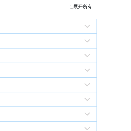
展开所有
报手续、为本地雇员办理受益人登录、查
录及名表、申请雇主供款证明书；倘聘有
电子申报系统后，于帐户管理功能设置主帐
或其获授权人，可填妥「
启动/中止电子申
申请?
系统。
临本基金各服务点办理申请手续。
最后一日，办理长工雇员的任职资料申报
的。
报服务 - 强制性制度长工供款、散工供
者(如医生、律师)或以个人身份开立(如
工则沿用纸张形式进行申报及缴款?
保基金电子申报服务。
人帐户”帐户名称及密码登入系统。
单及本地雇员申报名表?
供款证明书。
一日，办理散工雇员工作日数申报手续。
商号的主帐户持有人。而主帐户可透过系
性制度长工、散工供款及外地雇员聘用费
申报服务?
1号至当月最后一日期间查阅及下载资料；
单及本地雇员申报名表?
择领取地点，即可申请雇主供款证明书。
料向雇主征收聘用费。雇主无需向本基金
何完成申报手续?
统功能，自行增设最多15名子帐户持有
单及资料?
」申报资料，可于提交申报资料的翌日至当