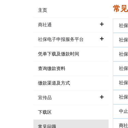
常见
主页
商社通
社保
社保电子申报服务平台
社保
1.
凭单下载及缴款时间
社保
1.
2.
查询缴款资料
社保
1.
2.
3.
社保
缴款渠道及方式
1.
2.
3.
4.
社保
宣传品
1.
2.
3.
4.
5.
中止
下载区
1.
2.
3.
4.
5.
6.
商社
常见问题