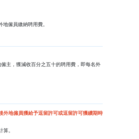
的外地僱員繳納聘用費。
業的僱主，獲減收百分之五十的聘用費，即每名外
後外地僱員獲給予逗留許可或逗留許可獲續期時
計算。