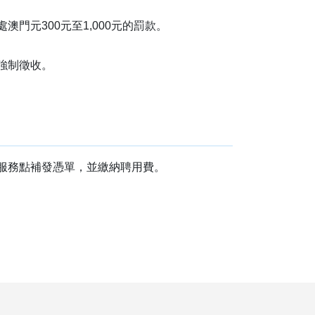
門元300元至1,000元的罰款。
強制徵收。
服務點補發憑單，並繳納聘用費。