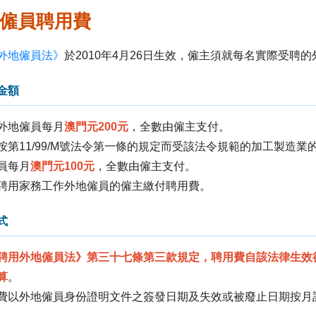
僱員聘用費
外地僱員法》
於2010年4月26日生效，僱主須就每名實際受聘
金額
外地僱員每月
澳門元200元
，全數由僱主支付。
按第11/99/M號法令第一條的規定而受該法令規範的加工製造
員每月
澳門元100元
，全數由僱主支付。
聘用家務工作外地僱員的僱主繳付聘用費。
式
聘用外地僱員法》第三十七條第三款規定，聘用費自該法律生效
算
。
費以外地僱員身份證明文件之簽發日期及失效或被廢止日期按月