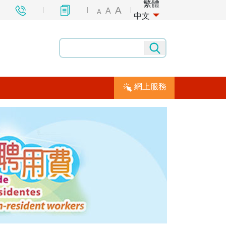
繁體
A
A
A
中文
網上服務