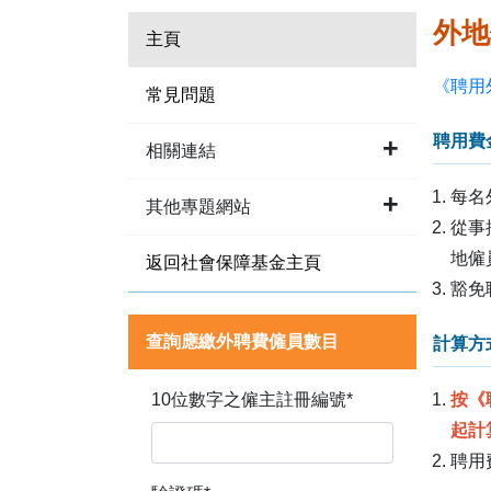
外地
主頁
《聘用
常見問題
聘用費
相關連結
每名
其他專題網站
從事
地僱
返回社會保障基金主頁
豁免
查詢應繳外聘費僱員數目
計算方
10位數字之僱主註冊編號
*
按《
起計
聘用