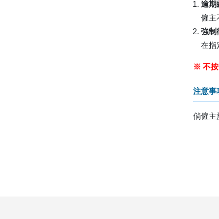
逾期
僱主
強制
在指
※ 不
注意事
倘僱主