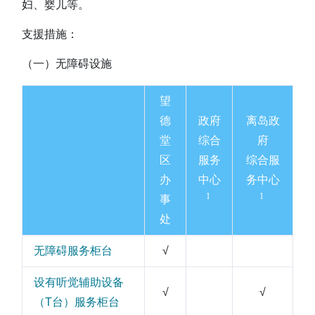
妇、婴儿等。
支援措施：
（一）无障碍设施
望
德
政府
离岛政
堂
综合
府
区
服务
综合服
办
中心
务中心
1
1
事
处
无障碍服务柜台
√
设有听觉辅助设备
√
√
（T台）服务柜台