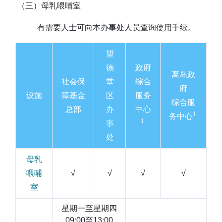
（三）母乳喂哺室
有需要人士可向本办事处人员查询使用手续。
望
德
政府
离岛政
社会保
堂
综合
府
设施
障基金
区
服务
综合服
总部
办
中心
1
务中心
1
事
处
母乳
喂哺
√
√
√
√
室
星期一至星期四
09:00至13:00