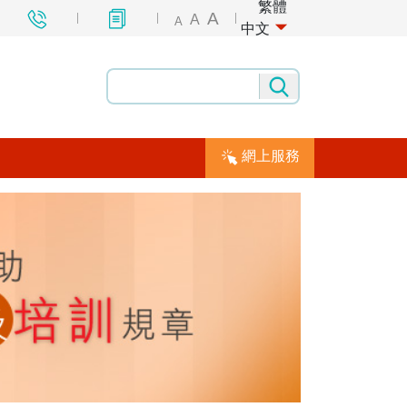
繁體
A
A
A
中文
網上服務