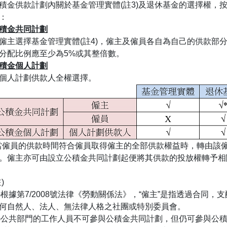
積金供款計劃內關於基金管理實體(註3)及退休基金的選擇權，
：
積金共同計劃
僱主選擇基金管理實體(註4)，僱主及僱員各自為自己的供款部
分配比例應至少為5%或其整倍數。
積金個人計劃
個人計劃供款人全權選擇。
當僱員的供款時間符合僱員取得僱主的全部供款權益時，轉由該
。僱主亦可由設立公積金共同計劃起便將其供款的投放權轉予相
)
1)根據第7/2008號法律《勞動關係法》，“僱主”是指透過合
何自然人、法人、無法律人格之社團或特別委員會。
2)公共部門的工作人員不可參與公積金共同計劃，但仍可參與公