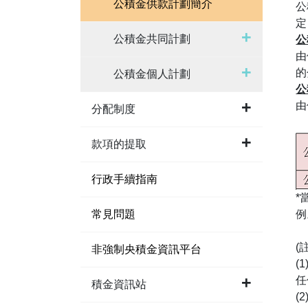
公積金供款計劃簡介
公
定
公積金共同計劃
公
由
的
公積金個人計劃
公
由
分配制度
款項的提取
行政手續指南
*
例
常見問題
(註
非強制央積金資訊平台
(
任
積金資訊站
(