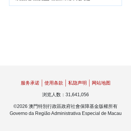
返回社会保障基金主页
1.
哪些人士适用鼓励残疾金受益人就业计划？
计划适用于社会保障制度残疾金受益人，
2.
如何参与计划，需要哪些手续?
且有意尝试就业者。
正受领社保基金残疾金的受益人，倘找到
3.
倘申报期限过后，才向社保申报，可否参与
工作尝试就业，可于试工开始后的30日
计划?
内，填妥由本基金提供的鼓励残疾金受益
按照“鼓励残疾金受益人就业计划”的章
4.
于残疾金申请审批期间，又或残疾金续期审
人就业计划申报表，并递交至
社会保障基
程，每次试工皆须独立作出申报，受益人
批期间，可否参与计划?
金望德堂区办事处
、或政府综合服务中心
服务承诺
使用条款
私隐声明
网站地图
分别最迟须于试工开始后的30日内，以及
(社会保障事务)专区或离岛政府综合服务
浏览人数
：
31,641,056
有关计划的对象为正领取社保基金残疾金
5.
倘属散工，工作日不连续，需要申报吗？日
于试工终止或每次最长试工期限（90日）
中心(社会保障事务)专区。
的受领人，如受益人拟在申请仍在审批的
数及次数如何计算？
终止后的30日内向社保基金申报，才能参
©
2026
澳門特別行政區政府社會保障基金版權所有
有关申报手续亦可委托他人办理，代办人
期间尝试工作，亦应向本基金作出申报，
Governo da Região Administrativa Especial de Macau
与计划。
需递交受益人签署的申报表、受益人身份
无论属长工还是散工工作，只要与雇主建
6.
领取残疾金期间同时从事工作，但未有申报
本基金将因应申请的审批结果及受益人的
换言之，期限内未作出申报而从事工作
证影印本、及出示代办人身份证正本。
立劳动关系，均应立即向社保基金作出申
参与计划，会有甚么后果？
试工情况作出处理。
者，视为于领取残疾金期间同时从事工