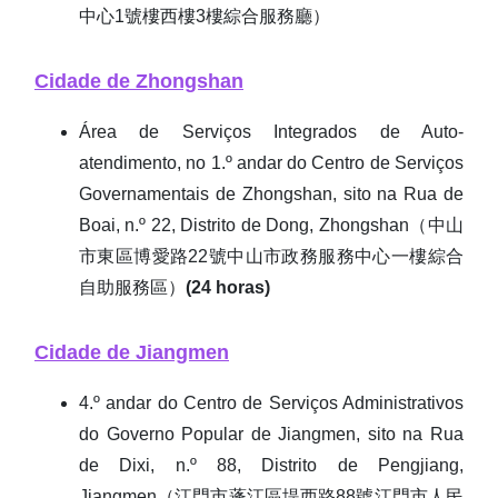
中心1號樓西樓3樓綜合服務廳）
Cidade de Zhongshan
Área de Serviços Integrados de Auto-
atendimento, no 1.º andar do Centro de Serviços
Governamentais de Zhongshan, sito na Rua de
Boai, n.º 22, Distrito de Dong, Zhongshan（中山
市東區博愛路22號中山市政務服務中心一樓綜合
自助服務區）
(24 horas)
Cidade de Jiangmen
4.º andar do Centro de Serviços Administrativos
do Governo Popular de Jiangmen, sito na Rua
de Dixi, n.º 88, Distrito de Pengjiang,
Jiangmen（江門市蓬江區堤西路88號江門市人民