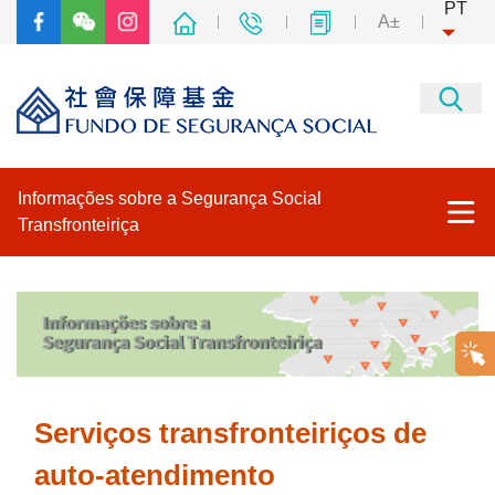
PT
A±
Informações sobre a Segurança Social
Transfronteiriça
Página principal
Medidas Provisórias sobre a Adesão dos Residentes de Hong
Kong, Macau e Taiwan ao Seguro Social no Interior da China
Serviços transfronteiriços de
Serviços transfronteiriços de auto-atendimento
auto-atendimento