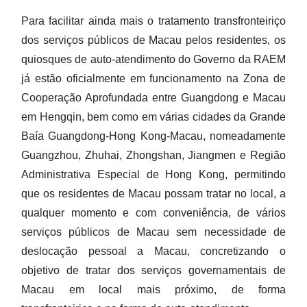
Balcão único para serviços de segurança social entre
Para facilitar ainda mais o tratamento transfronteiriço
Guangdong e Macau
dos serviços públicos de Macau pelos residentes, os
quiosques de auto-atendimento do Governo da RAEM
Cooperação de ajuda de verificação de prova de vida entre
Guangdong e Macau
já estão oficialmente em funcionamento na Zona de
Cooperação Aprofundada entre Guangdong e Macau
Tratamento de serviços de segurança social da Baía
em Hengqin, bem como em várias cidades da Grande
Baía Guangdong-Hong Kong-Macau, nomeadamente
Outras páginas temáticas
Guangzhou, Zhuhai, Zhongshan, Jiangmen e Região
Administrativa Especial de Hong Kong, permitindo
Voltar para página principal do FSS
que os residentes de Macau possam tratar no local, a
qualquer momento e com conveniência, de vários
serviços públicos de Macau sem necessidade de
deslocação pessoal a Macau, concretizando o
objetivo de tratar dos serviços governamentais de
Macau em local mais próximo, de forma