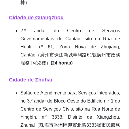
棟）
Cidade de Guangzhou
2.º andar do Centro de Serviços
Governamentais de Cantão, sito na Rua de
Huali, n.º 61, Zona Nova de Zhujiang,
Cantão（廣州市珠江新城華利路61號廣州市政務
服務中心2樓）
(24 horas)
Cidade de Zhuhai
Salão de Atendimento para Serviços Integrados,
no 3.º andar do Bloco Oeste do Edifício n.º 1 do
Centro de Serviços Civis, sito na Rua Norte de
Yingbin, n.º 3333, Distrito de Xiangzhou,
Zhuhai（珠海市香洲區迎賓北路3333號市民服務