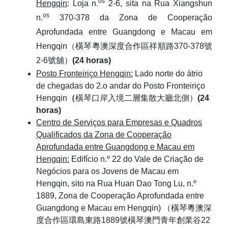
os
Hengqin
:
Loja n.
2-6, sita na Rua Xiangshun
os
n.
370-378 da Zona de Cooperação
Aprofundada entre Guangdong e Macau em
Hengqin（橫琴粵澳深度合作區祥順路370-378號
2-6號舖）
(24 horas)
Posto Fronteiriço Hengqin:
Lado norte do átrio
de chegadas do 2.o andar do Posto Fronteiriço
Hengqin
（
橫琴口岸入境二層集散大廳北側）
(24
horas)
Centro de Serviços para Empresas e Quadros
Qualificados da Zona de Cooperação
Aprofundada entre Guangdong e Macau em
Hengqin:
Edifício n.º 22 do Vale de Criação de
Negócios para os Jovens de Macau em
Hengqin, sito na Rua Huan Dao Tong Lu, n.º
1889, Zona de Cooperação Aprofundada entre
Guangdong e Macau em Hengqin) （橫琴粵澳深
度合作區環島東路1889號橫琴澳門青年創業谷22