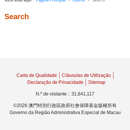
Você está aqui
:
Página Principal
Outros
Search
Download de formulários
Search
Carta de Qualidade
Cláusulas de Utilização
Declaração de Privacidade
Sitemap
N.º de visitante
：
31,641,117
©
2026
澳門特別行政區政府社會保障基金版權所有
Governo da Região Administrativa Especial de Macau