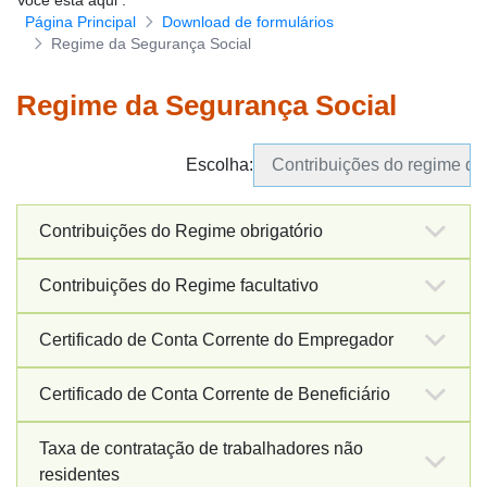
Você está aqui
:
Página Principal
Download de formulários
Download de formulários
Regime da Segurança Social
Regime da Segurança Social
Escolha
:
Contribuições do regime da 
Contribuições do Regime obrigatório
Contribuições do Regime facultativo
Boletim de matrícula do
Exemplar
CH/PT
empregador/Alteração
Certificado de Conta Corrente do Empregador
Requerimento para
Exemplar(Início)
Declaração para a
Pagamento de
Exemplar
CH/PT
Examplar(Suspensão)
Certificado de Conta Corrente de Beneficiário
matrícula de empregador
Contribuições do Regime
Pedido de Certificado de
Exemplar
PT
PT
(Aplica-se apenas para o
Facultativo (DC12)
Conta Corrente do
Taxa de contratação de trabalhadores não
pré-registo)
aplica-se apenas aos
Empregador
Pedido de Certificado de
Exemplar
PT
residentes