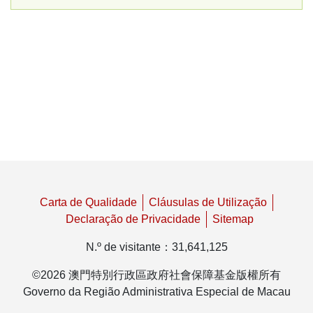
Conta Corrente de
beneficiário do FSS
Boletim de inscrição de
Exemplar
CH/PT
Beneficiário
beneficiário (Trabalhador
Pagamento retroactivo de
Exemplar
CH/PT
Requerimento de
Exemplar
PT
residente)
taxa de contratação
Inscrição no Regime
Facultativo
Mapa-guia de pagamento
Exemplar
CH/PT
Declaração sobre os
Lista de bancos
das contribuições do
dados de modificação e
Declaração sobre a
Exemplar
PT
cooperativos
regime obrigatório -
devolução de
frequência do curso de
Exemplar
PT
Trabalhadores
contribuições de
nível secundário ou
permanentes
trabalhadores/taxa de
superior reconhecido
contratação
pelas autoridades
Declaração de
Exemplar
CH/PT
competentes locais (D/1)
Carta de Qualidade
Cláusulas de Utilização
movimento dos
Declaração de Privacidade
Sitemap
trabalhadores residentes
Declaração sobre o
Exemplar
PT
internamento hospitalar
N.º de visitante
：
31,641,125
Mapa-guia de pagamento
Exemplar
(D/2)
das contribuições do
©
2026
澳門特別行政區政府社會保障基金版權所有
Exemplar(Página de
regime obrigatório –
Governo da Região Administrativa Especial de Macau
Declaração sobre o facto
continuação)
Exemplar
PT
Contrato de trabalho a
de ter completado 65